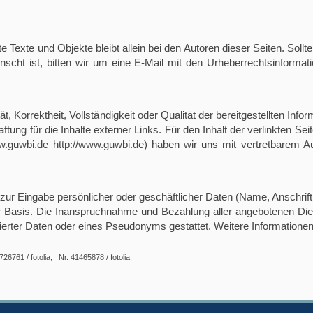
te Texte und Objekte bleibt allein bei den Autoren dieser Seiten. So
wünscht ist, bitten wir um eine E-Mail mit den Urheberrechtsinforma
t, Korrektheit, Vollständigkeit oder Qualität der bereitgestellten I
aftung für die Inhalte externer Links. Für den Inhalt der verlinkten Sei
guwbi.de http://www.guwbi.de) haben wir uns mit vertretbarem A
 zur Eingabe persönlicher oder geschäftlicher Daten (Name, Anschrift,
ger Basis. Die Inanspruchnahme und Bezahlung aller angebotenen Die
rter Daten oder eines Pseudonyms gestattet. Weitere Informationen
726761 / fotolia, Nr. 41465878 / fotolia.