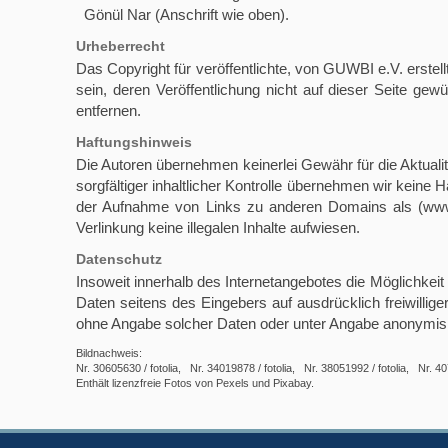
Gönül Nar (Anschrift wie oben).
Urheberrecht
Das Copyright für veröffentlichte, von GUWBI e.V. erstell
sein, deren Veröffentlichung nicht auf dieser Seite ge
entfernen.
Haftungshinweis
Die Autoren übernehmen keinerlei Gewähr für die Aktualitä
sorgfältiger inhaltlicher Kontrolle übernehmen wir keine H
der Aufnahme von Links zu anderen Domains als (www.
Verlinkung keine illegalen Inhalte aufwiesen.
Datenschutz
Insoweit innerhalb des Internetangebotes die Möglichkeit
Daten seitens des Eingebers auf ausdrücklich freiwilli
ohne Angabe solcher Daten oder unter Angabe anonymisie
Bildnachweis:
Nr. 30605630 / fotolia, Nr. 34019878 / fotolia, Nr. 38051992 / fotolia, Nr. 40
Enthält lizenzfreie Fotos von Pexels und Pixabay.