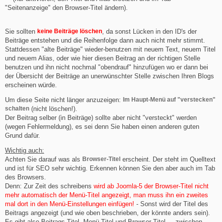
"Seitenanzeige" den Browser-Titel ändern).
Sie sollten
keine Beiträge löschen
, da sonst Lücken in den ID's der
Beiträge entstehen und die Reihenfolge dann auch nicht mehr stimmt.
Stattdessen "alte Beiträge" wieder-benutzen mit neuem Text, neuem Titel
und neuem Alias, oder wie hier diesen Beitrag an der richtigen Stelle
benutzen und ihn nicht nochmal "obendrauf" hinzufügen wo er dann bei
der Übersicht der Beiträge an unerwünschter Stelle zwischen Ihren Blogs
erscheinen würde.
Um diese Seite nicht länger anzuzeigen:
Im Haupt-Menü auf "verstecken"
schalten
(nicht löschen!).
Der Beitrag selber (in Beiträge) sollte aber nicht "versteckt" werden
(wegen Fehlermeldung), es sei denn Sie haben einen anderen guten
Grund dafür.
Wichtig auch:
Achten Sie darauf was als
Browser-Titel
erscheint. Der steht im Quelltext
und ist für SEO sehr wichtig. Erkennen können Sie den aber auch im Tab
des Browsers.
Denn: Zur Zeit des schreibens
wird ab Joomla-5 der Browser-Titel nicht
mehr automatisch der Menü-Titel angezeigt, man muss ihn ein zweites
mal dort in den Menü-Einstellungen einfügen!
- Sonst wird der Titel des
Beitrags angezeigt (und wie oben beschrieben, der könnte anders sein).
Es gibt also Beitrags-Titel, Menü-Titel und Browser-Titel ... zwischen