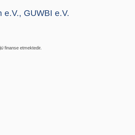
n e.V., GUWBI e.V.
ğü
finanse etmektedir.