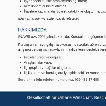
İşyerindeki günlük problemlerin aşılması;
Kriz dönemlerinin atlatılması;
İhalelere katılma, dış ticaret, ortaklıklar oluşturma v.s.
(Danışmanlığımız sizler için ücretsizdir)
HAKKIMIZDA
GUWBI e.V. 2006 yılında kuruldu. Kurucuların, göçmen köken
Kuruluşun amacı, çalışma piyasasında zorluk gören grupları
girişimci ve girişmci adaylarının faaliyetlerini destekley
Projeler üretir ve uygular,
Araştırmalar yapar,
İlgi grupları ve ağ` lar oluşturur,
İlgili kurum ve kuruluşlara iyleştirici teklifler sunar, 
Sorularınız için telefon numaramız: 030-488 17 488
Gesellschaft für Urbane Wirtschaft, Besch