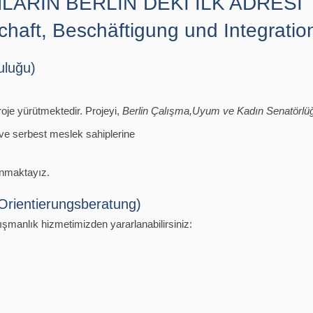
LARIN BERLİN`DEKİ İLK ADRESİ
chaft, Beschäftigung und Integratio
uluğu)
oje yürütmektedir. Projeyi,
Berlin Çalışma,Uyum ve Kadın Senatörlü
 ve serbest meslek sahiplerine
unmaktayız.
(Orientierungsberatung)
şmanlık hizmetimizden yararlanabilirsiniz: