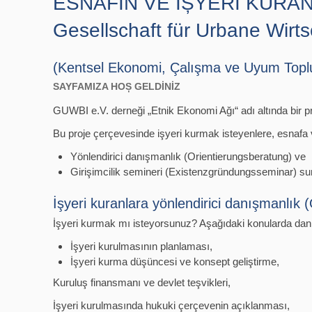
ESNAFIN VE İȘYERİ KURAN
Gesellschaft für Urbane Wirts
(Kentsel Ekonomi, Çalışma ve Uyum Topl
SAYFAMIZA HOȘ GELDİNİZ
GUWBI e.V. derneği „Etnik Ekonomi Ağı“ adı altında bir pr
Bu proje çerçevesinde işyeri kurmak isteyenlere, esnafa
Yönlendirici danışmanlık (Orientierungsberatung) ve
Girişimcilik semineri (Existenzgründungsseminar) s
İşyeri kuranlara yönlendirici danışmanlık 
İşyeri kurmak mı isteyorsunuz? Aşağıdaki konularda danı
İşyeri kurulmasının planlaması,
İşyeri kurma düşüncesi ve konsept geliştirme,
Kuruluş finansmanı ve devlet teşvikleri,
İşyeri kurulmasında hukuki çerçevenin açıklanması,