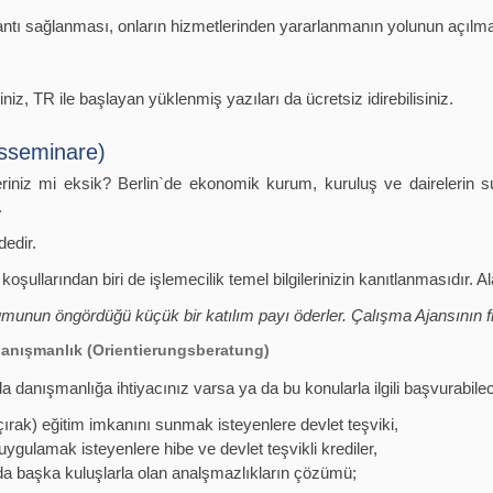
glantı sağlanması, onların hizmetlerinden yararlanmanın yolunun açılma
ğiniz, TR ile başlayan yüklenmiş yazıları da ücretsiz idirebilisiniz.
gsseminare)
leriniz mi eksik? Berlin`de ekonomik kurum, kuruluş ve dairelerin s
.
dedir.
koşullarından biri de işlemecilik temel bilgilerinizin kanıtlanmasıdır. Al
umunun öngördüğü küçük bir katılım payı öderler. Çalışma Ajansının f
 danışmanlık (Orientierungsberatung)
danışmanlığa ihtiyacınız varsa ya da bu konularla ilgili başvurabileceğ
(çırak) eğitim imkanını sunmak isteyenlere devlet teşviki,
uygulamak isteyenlere hibe ve devlet teşvikli krediler,
a da başka kuluşlarla olan analşmazlıkların çözümü;