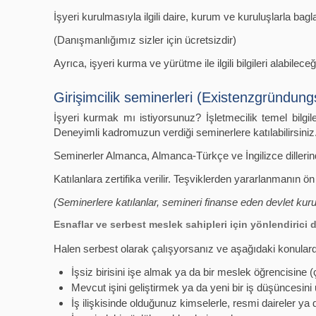
İşyeri kurulmasıyla ilgili daire, kurum ve kuruluşlarla ba
(Danışmanlığımız sizler için ücretsizdir)
Ayrıca, işyeri kurma ve yürütme ile ilgili bilgileri alabilece
Girişimcilik seminerleri (Existenzgründun
İşyeri kurmak mı istiyorsunuz? İşletmecilik temel bilgi
Deneyimli kadromuzun verdiği seminerlere katılabilirsiniz
Seminerler Almanca, Almanca-Türkçe ve İngilizce dillerin
Katılanlara zertifika verilir. Teşviklerden yararlanmanın ön 
(Seminerlere katılanlar, semineri finanse eden devlet kur
Esnaflar ve serbest meslek sahipleri için yönlendirici
Halen serbest olarak çalışyorsanız ve aşağıdaki konularda 
İşsiz birisini işe almak ya da bir meslek öğrencisine 
Mevcut işini geliştirmek ya da yeni bir iş düşüncesini 
İş ilişkisinde olduğunuz kimselerle, resmi daireler y